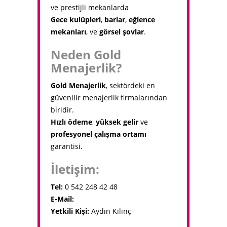
ve prestijli mekanlarda
Gece kulüpleri
,
barlar
,
eğlence
mekanları
, ve
görsel şovlar
.
Neden Gold
Menajerlik?
Gold Menajerlik
, sektördeki en
güvenilir menajerlik firmalarından
biridir.
Hızlı ödeme
,
yüksek gelir
ve
profesyonel çalışma ortamı
garantisi.
İletişim:
Tel:
0 542 248 42 48
E-Mail:
goldmenajerlik1@gmail.com
Yetkili Kişi:
Aydın Kılınç