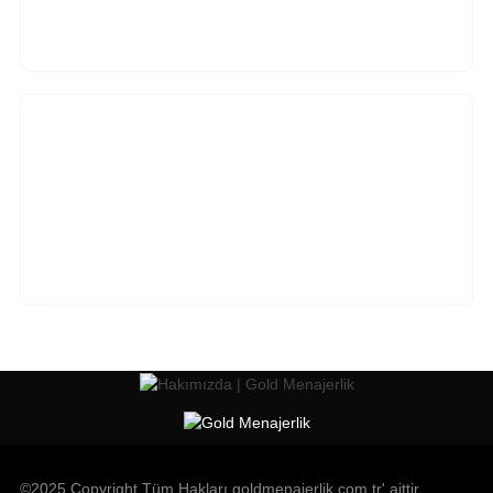
©2025 Copyright Tüm Hakları goldmenajerlik.com.tr' aittir