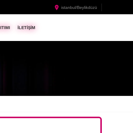
istanbul/Beylikdüzü
ITIMI
İLETİŞİM