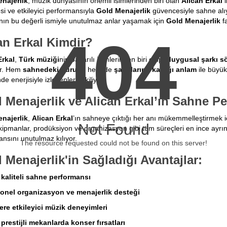
najerlik
, müzik dünyasının önemli isimlerinden biri olan
Alican Erkal
i
si ve etkileyici performansıyla
Gold Menajerlik
güvencesiyle sahne alıy
nın bu değerli ismiyle unutulmaz anlar yaşamak için
Gold Menajerlik
fa
404
an Erkal Kimdir?
Erkal
,
Türk müziği
nin başarılı isimlerinden biri olup,
duygusal şarkı sö
or. Hem
sahnedeki duruşu
hem de
şarkılarına kattığı anlam
ile büyük
e enerjisiyle izleyenleri etkiliyor.
 Menajerlik ve Alican Erkal’ın Sahne P
najerlik
,
Alican Erkal
’ın sahneye çıktığı her anı mükemmelleştirmek i
Not Found
kipmanlar, prodüksiyon ve organizasyon gibi tüm süreçleri en ince ayrın
nsını unutulmaz kılıyor.
The resource requested could not be found on this server!
 Menajerlik'in Sağladığı Avantajlar:
kaliteli sahne performansı
onel organizasyon ve menajerlik desteği
lere etkileyici müzik deneyimleri
prestijli mekanlarda konser fırsatları