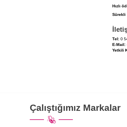
Hızlı ö
Sürekli 
İleti
Tel:
0 5
E-Mail:
Yetkili 
Çalıştığımız Markalar