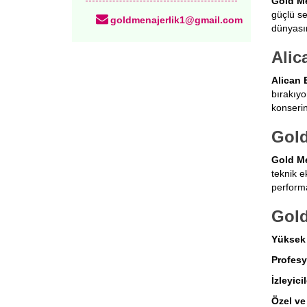
Gold Me
güçlü se
goldmenajerlik1@gmail.com
dünyası
Alic
Alican 
bırakıy
konserind
Gold
Gold Me
teknik e
performa
Gold
Yüksek 
Profesy
İzleyici
Özel ve 