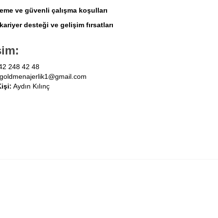
deme ve güvenli çalışma koşulları
kariyer desteği ve gelişim fırsatları
şim:
42 248 42 48
goldmenajerlik1@gmail.com
Kişi:
Aydın Kılınç