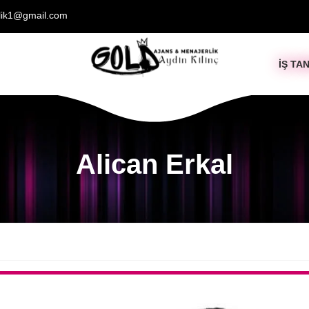
lik1@gmail.com
IŞ TAN
Alican Erkal