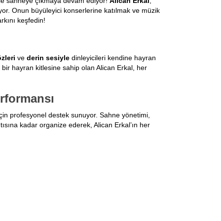
le sahneye çıkmaya devam ediyor!
Alican Erkal
,
or. Onun büyüleyici konserlerine katılmak ve müzik
rkını keşfedin!
zleri
ve
derin sesiyle
dinleyicileri kendine hayran
 bir hayran kitlesine sahip olan Alican Erkal, her
erformansı
çin profesyonel destek sunuyor. Sahne yönetimi,
tısına kadar organize ederek, Alican Erkal’ın her